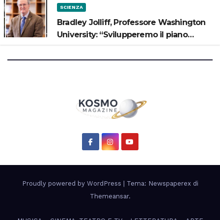
SCIENZA
Bradley Jolliff, Professore Washington
University: “Svilupperemo il piano
scientifico di Artemis 3”
Proudly powered by WordPress
|
Tema: Newspaperex di
Themeansar
.