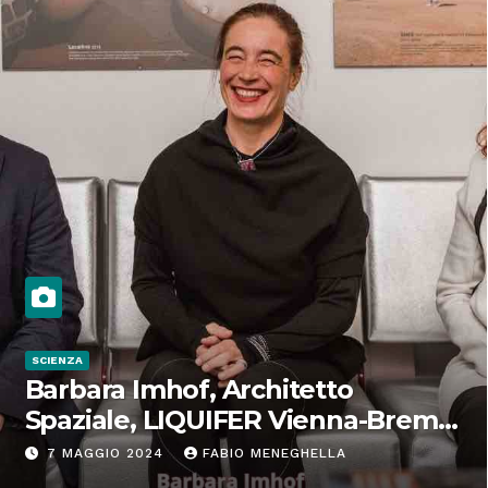
SCIENZA
Barbara Imhof, Architetto
Spaziale, LIQUIFER Vienna-Brema:
“Progettiamo habitat per lo
7 MAGGIO 2024
FABIO MENEGHELLA
Spazio”