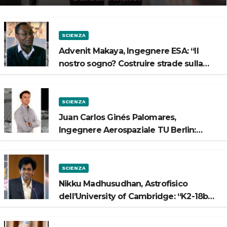
SCIENZA
Advenit Makaya, Ingegnere ESA: “Il
nostro sogno? Costruire strade sulla
Luna”
SCIENZA
Juan Carlos Ginés Palomares,
Ingegnere Aerospaziale TU Berlin:
“Vogliamo costruire strade sulla Luna”
SCIENZA
Nikku Madhusudhan, Astrofisico
dell’University of Cambridge: “K2-18b
potrebbe avere un oceano”