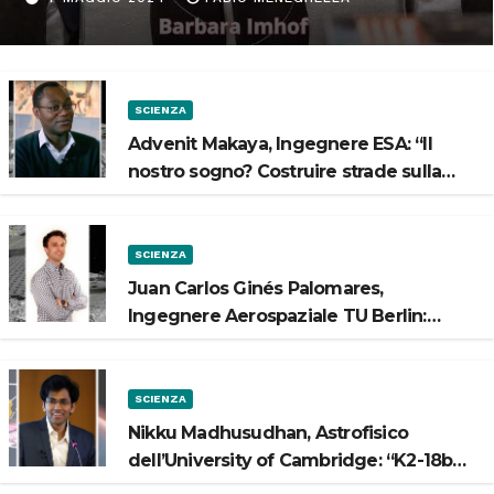
Spazio”
SCIENZA
Advenit Makaya, Ingegnere ESA: “Il
nostro sogno? Costruire strade sulla
Luna”
SCIENZA
Juan Carlos Ginés Palomares,
Ingegnere Aerospaziale TU Berlin:
“Vogliamo costruire strade sulla Luna”
SCIENZA
Nikku Madhusudhan, Astrofisico
dell’University of Cambridge: “K2-18b
potrebbe avere un oceano”