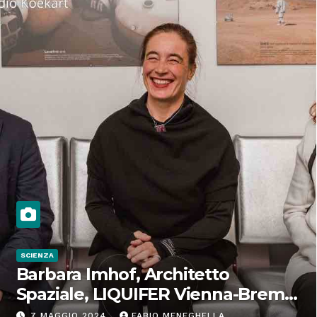
SCIENZA
Barbara Imhof, Architetto
Spaziale, LIQUIFER Vienna-Brema:
“Progettiamo habitat per lo
7 MAGGIO 2024
FABIO MENEGHELLA