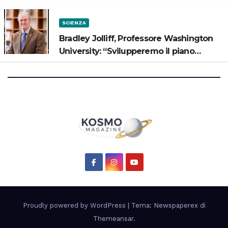
SCIENZA
Bradley Jolliff, Professore Washington
University: “Svilupperemo il piano
scientifico di Artemis 3”
Proudly powered by WordPress
|
Tema: Newspaperex di
Themeansar
.