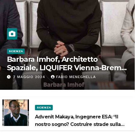
SCIENZA
Barbara Imhof, Architetto
Spaziale, LIQUIFER Vienna-Brema:
“Progettiamo habitat per lo
7 MAGGIO 2024
FABIO MENEGHELLA
Spazio”
SCIENZA
Advenit Makaya, Ingegnere ESA: “Il
nostro sogno? Costruire strade sulla
Luna”