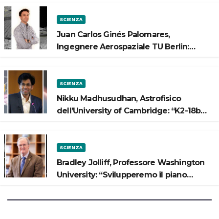
SCIENZA
Juan Carlos Ginés Palomares,
Ingegnere Aerospaziale TU Berlin:
“Vogliamo costruire strade sulla Luna”
SCIENZA
Nikku Madhusudhan, Astrofisico
dell’University of Cambridge: “K2-18b
potrebbe avere un oceano”
SCIENZA
Bradley Jolliff, Professore Washington
University: “Svilupperemo il piano
scientifico di Artemis 3”