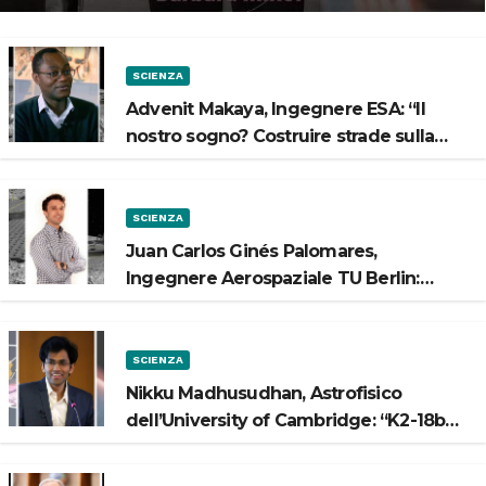
SCIENZA
Advenit Makaya, Ingegnere ESA: “Il
nostro sogno? Costruire strade sulla
Luna”
SCIENZA
Juan Carlos Ginés Palomares,
Ingegnere Aerospaziale TU Berlin:
“Vogliamo costruire strade sulla Luna”
SCIENZA
Nikku Madhusudhan, Astrofisico
dell’University of Cambridge: “K2-18b
potrebbe avere un oceano”