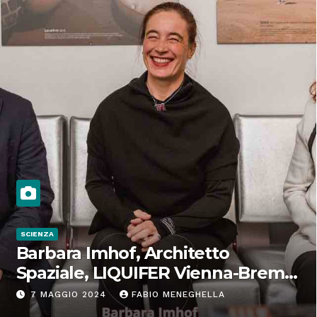
SCIENZA
Barbara Imhof, Architetto
Spaziale, LIQUIFER Vienna-Brema:
“Progettiamo habitat per lo
7 MAGGIO 2024
FABIO MENEGHELLA
Spazio”