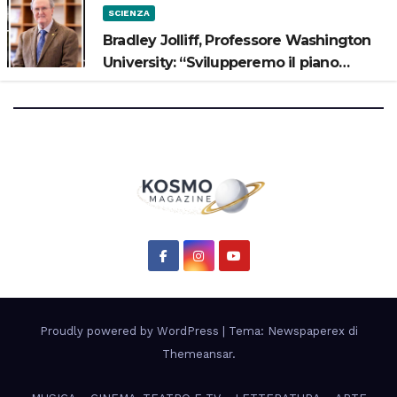
SCIENZA
Bradley Jolliff, Professore Washington
University: “Svilupperemo il piano
scientifico di Artemis 3”
Proudly powered by WordPress
|
Tema: Newspaperex di
Themeansar
.