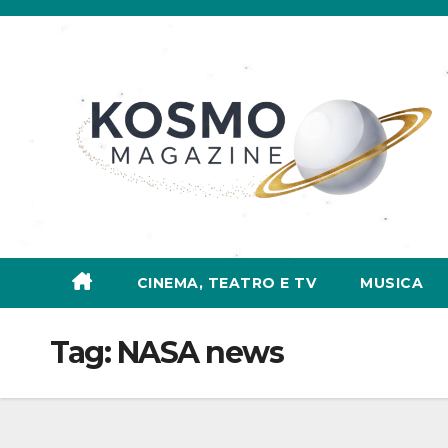
Salta
al
contenuto
CINEMA, TEATRO E TV
MUSICA
Tag:
NASA news