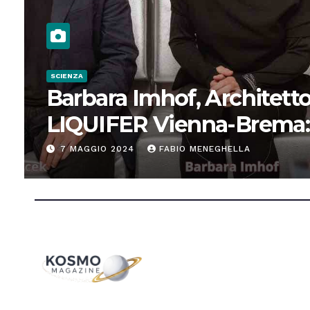
SCIENZA
Barbara Imhof, Architetto
LIQUIFER Vienna-Brema:
“Progettiamo habitat per
7 MAGGIO 2024
FABIO MENEGHELLA