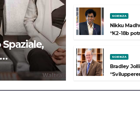
SCIENZA
Nikku Madhu
“K2-18b pot
 Spaziale,
SCIENZA
 lo Spazio”
Bradley Joll
“Svilupperem