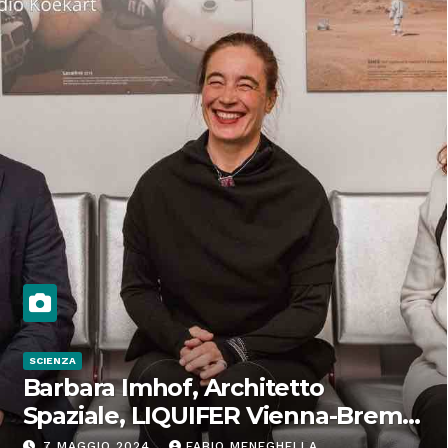
SCIENZA
Barbara Imhof, Architetto
Spaziale, LIQUIFER Vienna-Brema:
“Progettiamo habitat per lo
7 MAGGIO 2024
FABIO MENEGHELLA