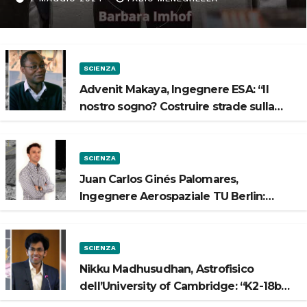
Spazio”
SCIENZA
Advenit Makaya, Ingegnere ESA: “Il
nostro sogno? Costruire strade sulla
Luna”
SCIENZA
Juan Carlos Ginés Palomares,
Ingegnere Aerospaziale TU Berlin:
“Vogliamo costruire strade sulla Luna”
SCIENZA
Nikku Madhusudhan, Astrofisico
dell’University of Cambridge: “K2-18b
potrebbe avere un oceano”