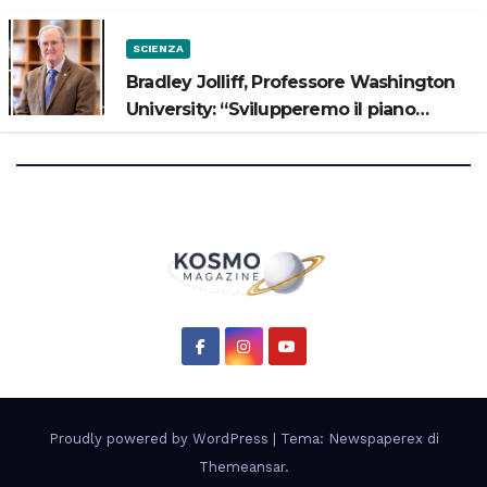
SCIENZA
Bradley Jolliff, Professore Washington
University: “Svilupperemo il piano
scientifico di Artemis 3”
Proudly powered by WordPress
|
Tema: Newspaperex di
Themeansar
.