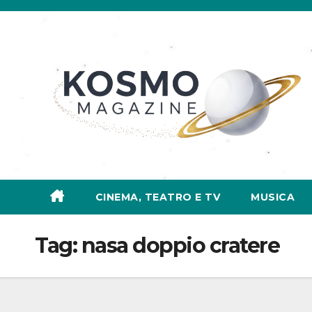
Salta
al
contenuto
CINEMA, TEATRO E TV
MUSICA
Tag:
nasa doppio cratere