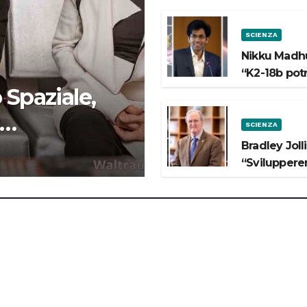
SCIENZA
Nikku Madhu
“K2-18b pot
 Spaziale,
SCIENZA
 lo Spazio”
Bradley Joll
“Svilupperem