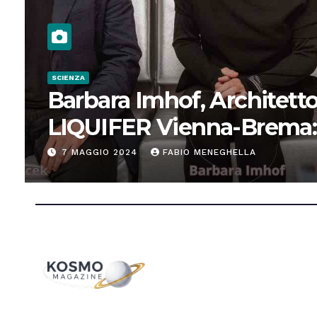
SCIENZA
Barbara Imhof, Architetto
LIQUIFER Vienna-Brema:
“Progettiamo habitat per
7 MAGGIO 2024
FABIO MENEGHELLA