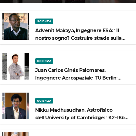
SCIENZA
Advenit Makaya, Ingegnere ESA: “Il
nostro sogno? Costruire strade sulla
Luna”
SCIENZA
Juan Carlos Ginés Palomares,
Ingegnere Aerospaziale TU Berlin:
“Vogliamo costruire strade sulla Luna”
SCIENZA
Nikku Madhusudhan, Astrofisico
dell’University of Cambridge: “K2-18b
potrebbe avere un oceano”