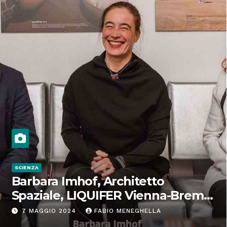
SCIENZA
Barbara Imhof, Architetto
Spaziale, LIQUIFER Vienna-Brema:
“Progettiamo habitat per lo
7 MAGGIO 2024
FABIO MENEGHELLA
Spazio”