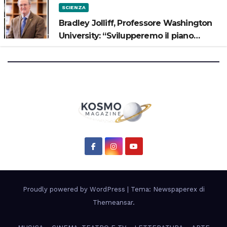
SCIENZA
Bradley Jolliff, Professore Washington
University: “Svilupperemo il piano
scientifico di Artemis 3”
Proudly powered by WordPress
|
Tema: Newspaperex di
Themeansar
.