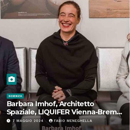
SCIENZA
Barbara Imhof, Architetto
Spaziale, LIQUIFER Vienna-Brema:
“Progettiamo habitat per lo
7 MAGGIO 2024
FABIO MENEGHELLA
Spazio”