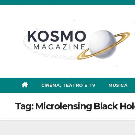
Salta
al
contenuto
CINEMA, TEATRO E TV
MUSICA
Tag:
Microlensing Black Hol