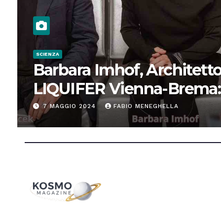
SCIENZA
Barbara Imhof, Architetto
LIQUIFER Vienna-Brema:
“Progettiamo habitat per
7 MAGGIO 2024
FABIO MENEGHELLA