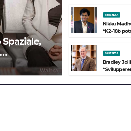
SCIENZA
Nikku Madhu
“K2-18b pot
 Spaziale,
SCIENZA
 lo Spazio”
Bradley Joll
“Svilupperem