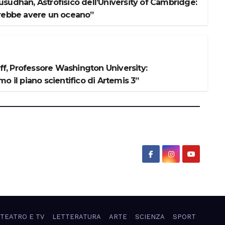
sudhan, Astrofisico dell’University of Cambridge:
rebbe avere un oceano”
iff, Professore Washington University:
o il piano scientifico di Artemis 3”
 TEATRO E TV
LETTERATURA
ARTE
SCIENZA
SPORT