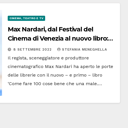
CINEMA, TEATRO E TV
Max Nardari, dal Festival del
Cinema di Venezia al nuovo libro:
“La passione muove energie”
8 SETTEMBRE 2022
STEFANIA MENEGHELLA
Il regista, sceneggiatore e produttore
cinematografico Max Nardari ha aperto le porte
delle librerie con il nuovo – e primo – libro
‘Come fare 100 cose bene che una male.…