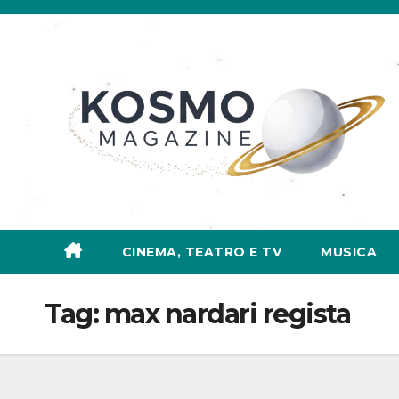
Salta
al
contenuto
CINEMA, TEATRO E TV
MUSICA
Tag:
max nardari regista