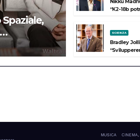
Nikku Madhu
“K2-18b pot
 Spaziale,
SCIENZA
 lo Spazio”
Bradley Joll
“Svilupperem
MUSICA
CINEMA,