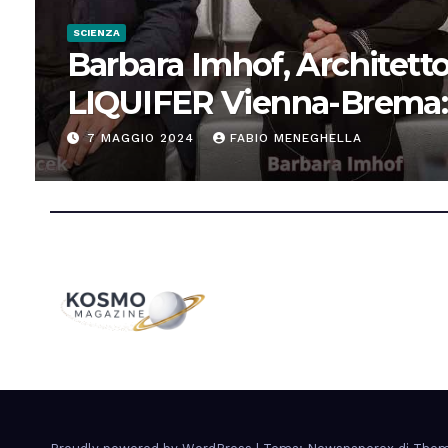
SCIENZA
Barbara Imhof, Architetto
LIQUIFER Vienna-Brema:
“Progettiamo habitat per
7 MAGGIO 2024
FABIO MENEGHELLA