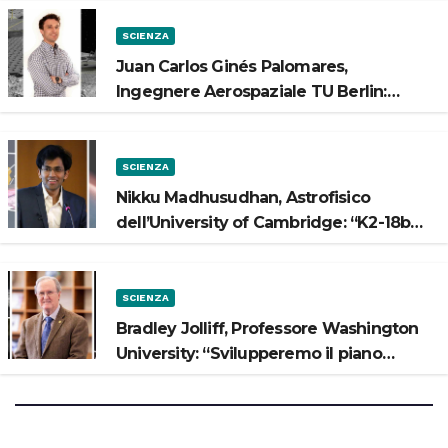
SCIENZA
Juan Carlos Ginés Palomares,
Ingegnere Aerospaziale TU Berlin:
“Vogliamo costruire strade sulla Luna”
SCIENZA
Nikku Madhusudhan, Astrofisico
dell’University of Cambridge: “K2-18b
potrebbe avere un oceano”
SCIENZA
Bradley Jolliff, Professore Washington
University: “Svilupperemo il piano
scientifico di Artemis 3”