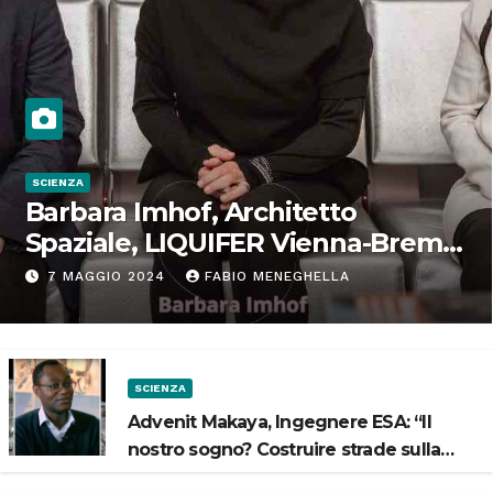
SCIENZA
Barbara Imhof, Architetto
Spaziale, LIQUIFER Vienna-Brema:
“Progettiamo habitat per lo
7 MAGGIO 2024
FABIO MENEGHELLA
Spazio”
SCIENZA
Advenit Makaya, Ingegnere ESA: “Il
nostro sogno? Costruire strade sulla
Luna”