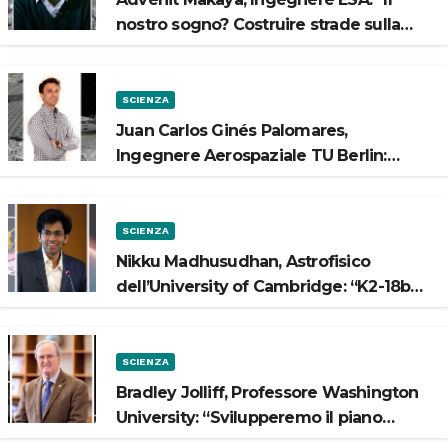
nostro sogno? Costruire strade sulla
Luna”
SCIENZA
Juan Carlos Ginés Palomares,
Ingegnere Aerospaziale TU Berlin:
“Vogliamo costruire strade sulla Luna”
SCIENZA
Nikku Madhusudhan, Astrofisico
dell’University of Cambridge: “K2-18b
potrebbe avere un oceano”
SCIENZA
Bradley Jolliff, Professore Washington
University: “Svilupperemo il piano
scientifico di Artemis 3”