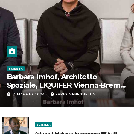
SCIENZA
Barbara Imhof, Architetto
Spaziale, LIQUIFER Vienna-Brema:
“Progettiamo habitat per lo
7 MAGGIO 2024
FABIO MENEGHELLA
Spazio”
SCIENZA
Advenit Makaya, Ingegnere ESA: “Il