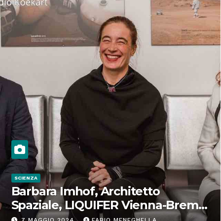
SCIENZA
Barbara Imhof, Architetto
Spaziale, LIQUIFER Vienna-Brema:
“Progettiamo habitat per lo
7 MAGGIO 2024
FABIO MENEGHELLA