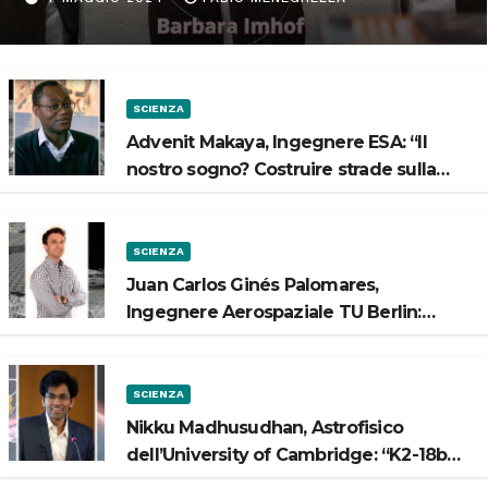
Spazio”
SCIENZA
Advenit Makaya, Ingegnere ESA: “Il
nostro sogno? Costruire strade sulla
Luna”
SCIENZA
Juan Carlos Ginés Palomares,
Ingegnere Aerospaziale TU Berlin:
“Vogliamo costruire strade sulla Luna”
SCIENZA
Nikku Madhusudhan, Astrofisico
dell’University of Cambridge: “K2-18b
potrebbe avere un oceano”