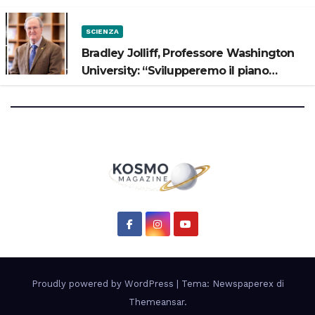
SCIENZA
Bradley Jolliff, Professore Washington
University: “Svilupperemo il piano
scientifico di Artemis 3”
Proudly powered by WordPress
|
Tema: Newspaperex di
Themeansar
.