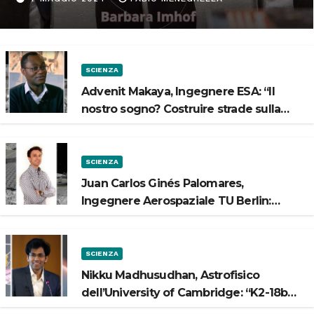
Spazio”
SCIENZA
Advenit Makaya, Ingegnere ESA: “Il
nostro sogno? Costruire strade sulla
Luna”
SCIENZA
Juan Carlos Ginés Palomares,
Ingegnere Aerospaziale TU Berlin:
“Vogliamo costruire strade sulla Luna”
SCIENZA
Nikku Madhusudhan, Astrofisico
dell’University of Cambridge: “K2-18b
potrebbe avere un oceano”