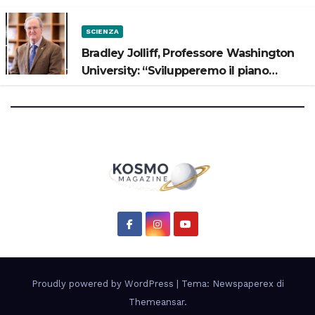
SCIENZA
Bradley Jolliff, Professore Washington
University: “Svilupperemo il piano
scientifico di Artemis 3”
Proudly powered by WordPress
|
Tema: Newspaperex di
Themeansar
.