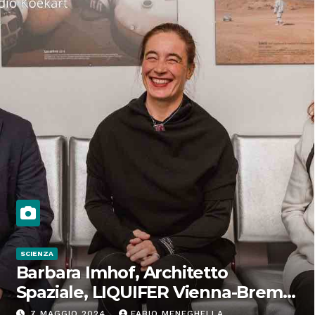
SCIENZA
Barbara Imhof, Architetto
Spaziale, LIQUIFER Vienna-Brema:
“Progettiamo habitat per lo
7 MAGGIO 2024
FABIO MENEGHELLA