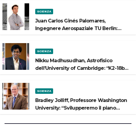
SCIENZA
Juan Carlos Ginés Palomares,
Ingegnere Aerospaziale TU Berlin:
“Vogliamo costruire strade sulla Luna”
SCIENZA
Nikku Madhusudhan, Astrofisico
dell’University of Cambridge: “K2-18b
potrebbe avere un oceano”
SCIENZA
Bradley Jolliff, Professore Washington
University: “Svilupperemo il piano
scientifico di Artemis 3”