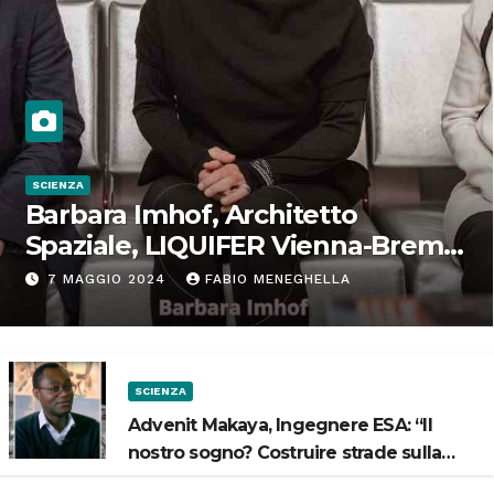
SCIENZA
Barbara Imhof, Architetto
Spaziale, LIQUIFER Vienna-Brema:
“Progettiamo habitat per lo
7 MAGGIO 2024
FABIO MENEGHELLA
Spazio”
SCIENZA
Advenit Makaya, Ingegnere ESA: “Il
nostro sogno? Costruire strade sulla
Luna”