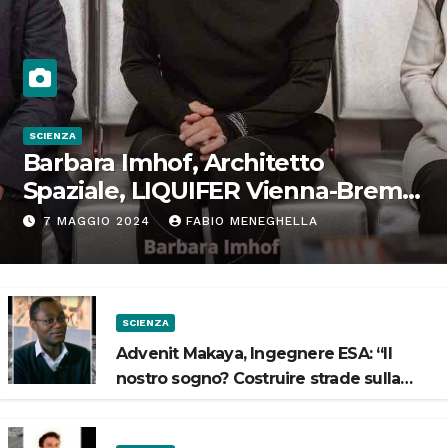
SCIENZA
Barbara Imhof, Architetto
Spaziale, LIQUIFER Vienna-Brema:
“Progettiamo habitat per lo
7 MAGGIO 2024
FABIO MENEGHELLA
Spazio”
SCIENZA
Advenit Makaya, Ingegnere ESA: “Il
nostro sogno? Costruire strade sulla
Luna”