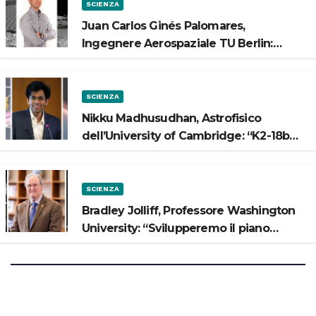
SCIENZA
Juan Carlos Ginés Palomares,
Ingegnere Aerospaziale TU Berlin:
“Vogliamo costruire strade sulla Luna”
SCIENZA
Nikku Madhusudhan, Astrofisico
dell’University of Cambridge: “K2-18b
potrebbe avere un oceano”
SCIENZA
Bradley Jolliff, Professore Washington
University: “Svilupperemo il piano
scientifico di Artemis 3”