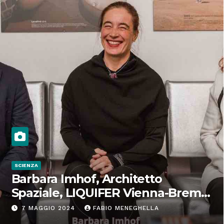
SCIENZA
Barbara Imhof, Architetto
Spaziale, LIQUIFER Vienna-Brema:
“Progettiamo habitat per lo
7 MAGGIO 2024
FABIO MENEGHELLA
Spazio”