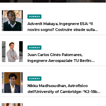
SCIENZA
Advenit Makaya, Ingegnere ESA: “Il
nostro sogno? Costruire strade sulla
Luna”
SCIENZA
Juan Carlos Ginés Palomares,
Ingegnere Aerospaziale TU Berlin:
“Vogliamo costruire strade sulla Luna”
SCIENZA
Nikku Madhusudhan, Astrofisico
dell’University of Cambridge: “K2-18b
potrebbe avere un oceano”