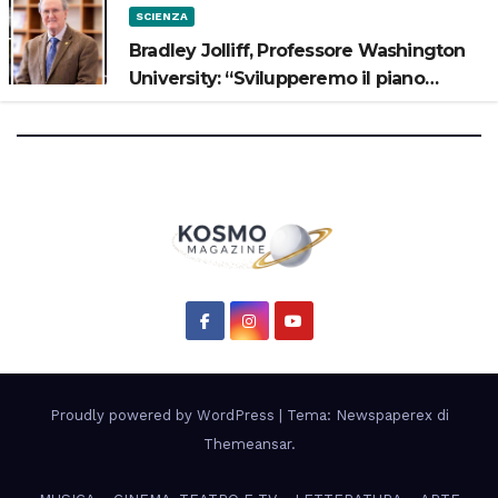
SCIENZA
Bradley Jolliff, Professore Washington
University: “Svilupperemo il piano
scientifico di Artemis 3”
Proudly powered by WordPress
|
Tema: Newspaperex di
Themeansar
.