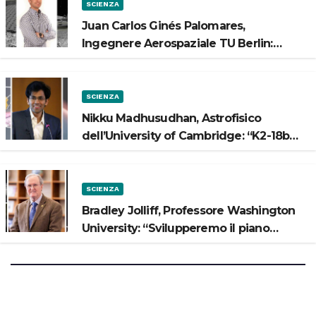
SCIENZA
Juan Carlos Ginés Palomares,
Ingegnere Aerospaziale TU Berlin:
“Vogliamo costruire strade sulla Luna”
SCIENZA
Nikku Madhusudhan, Astrofisico
dell’University of Cambridge: “K2-18b
potrebbe avere un oceano”
SCIENZA
Bradley Jolliff, Professore Washington
University: “Svilupperemo il piano
scientifico di Artemis 3”