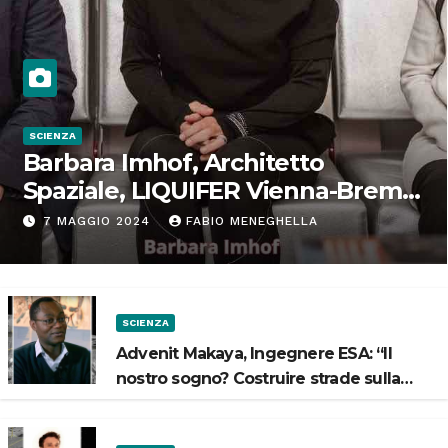
SCIENZA
Barbara Imhof, Architetto
Spaziale, LIQUIFER Vienna-Brema:
“Progettiamo habitat per lo
7 MAGGIO 2024
FABIO MENEGHELLA
Spazio”
SCIENZA
Advenit Makaya, Ingegnere ESA: “Il
nostro sogno? Costruire strade sulla
Luna”