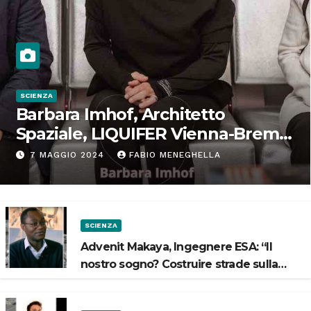
SCIENZA
Barbara Imhof, Architetto
Spaziale, LIQUIFER Vienna-Brema:
“Progettiamo habitat per lo
7 MAGGIO 2024
FABIO MENEGHELLA
Spazio”
SCIENZA
Advenit Makaya, Ingegnere ESA: “Il
nostro sogno? Costruire strade sulla
Luna”