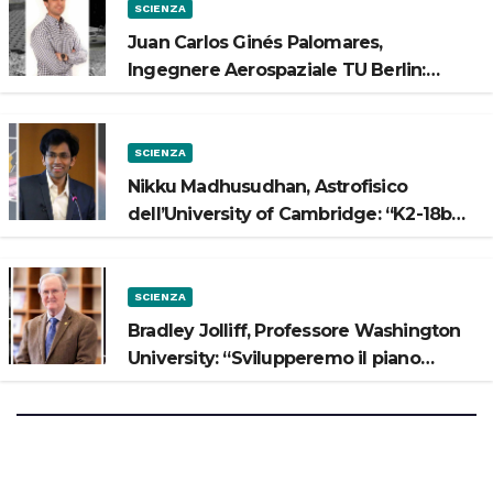
SCIENZA
Juan Carlos Ginés Palomares,
Ingegnere Aerospaziale TU Berlin:
“Vogliamo costruire strade sulla Luna”
SCIENZA
Nikku Madhusudhan, Astrofisico
dell’University of Cambridge: “K2-18b
potrebbe avere un oceano”
SCIENZA
Bradley Jolliff, Professore Washington
University: “Svilupperemo il piano
scientifico di Artemis 3”