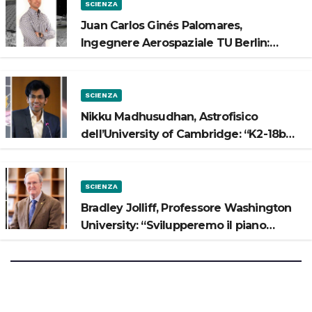
SCIENZA
Juan Carlos Ginés Palomares,
Ingegnere Aerospaziale TU Berlin:
“Vogliamo costruire strade sulla Luna”
SCIENZA
Nikku Madhusudhan, Astrofisico
dell’University of Cambridge: “K2-18b
potrebbe avere un oceano”
SCIENZA
Bradley Jolliff, Professore Washington
University: “Svilupperemo il piano
scientifico di Artemis 3”