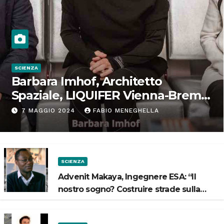
SCIENZA
Barbara Imhof, Architetto
Spaziale, LIQUIFER Vienna-Brema:
“Progettiamo habitat per lo
7 MAGGIO 2024
FABIO MENEGHELLA
Spazio”
SCIENZA
Advenit Makaya, Ingegnere ESA: “Il
nostro sogno? Costruire strade sulla
Luna”