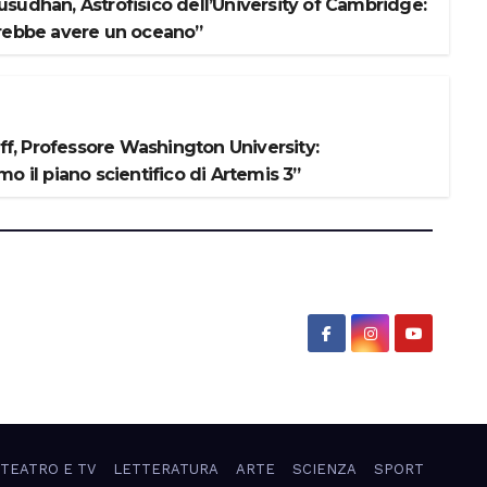
sudhan, Astrofisico dell’University of Cambridge:
rebbe avere un oceano”
iff, Professore Washington University:
o il piano scientifico di Artemis 3”
 TEATRO E TV
LETTERATURA
ARTE
SCIENZA
SPORT