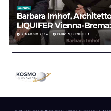
SCIENZA
Barbara Imhof, Architetto
LIQUIFER Vienna-Brema:
“Progettiamo habitat per
7 MAGGIO 2024
FABIO MENEGHELLA