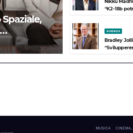
Nikku Madhu
“K2-18b pot
 Spaziale,
SCIENZA
 lo Spazio”
Bradley Joll
“Svilupperem
MUSICA
CINEMA,