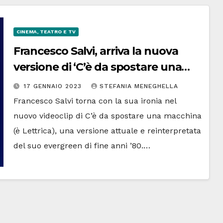
CINEMA, TEATRO E TV
Francesco Salvi, arriva la nuova
versione di ‘C’è da spostare una
macchina’: il comico si racconta
17 GENNAIO 2023
STEFANIA MENEGHELLA
Francesco Salvi torna con la sua ironia nel
nuovo videoclip di C’è da spostare una macchina
(è Lettrica), una versione attuale e reinterpretata
del suo evergreen di fine anni ’80.…