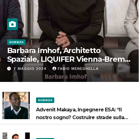
SCIENZA
Barbara Imhof, Architetto
Spaziale, LIQUIFER Vienna-Brema:
“Progettiamo habitat per lo
7 MAGGIO 2024
FABIO MENEGHELLA
Spazio”
SCIENZA
Advenit Makaya, Ingegnere ESA: “Il
nostro sogno? Costruire strade sulla
Luna”