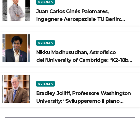
SCIENZA
Juan Carlos Ginés Palomares,
Ingegnere Aerospaziale TU Berlin:
“Vogliamo costruire strade sulla Luna”
SCIENZA
Nikku Madhusudhan, Astrofisico
dell’University of Cambridge: “K2-18b
potrebbe avere un oceano”
SCIENZA
Bradley Jolliff, Professore Washington
University: “Svilupperemo il piano
scientifico di Artemis 3”