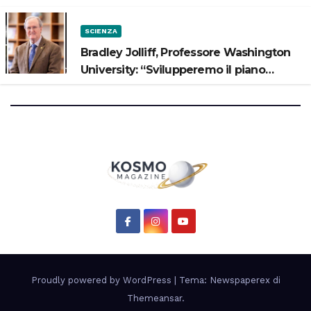
SCIENZA
Bradley Jolliff, Professore Washington
University: “Svilupperemo il piano
scientifico di Artemis 3”
Proudly powered by WordPress
|
Tema: Newspaperex di
Themeansar
.