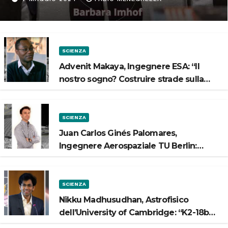
Spazio”
SCIENZA
Advenit Makaya, Ingegnere ESA: “Il
nostro sogno? Costruire strade sulla
Luna”
SCIENZA
Juan Carlos Ginés Palomares,
Ingegnere Aerospaziale TU Berlin:
“Vogliamo costruire strade sulla Luna”
SCIENZA
Nikku Madhusudhan, Astrofisico
dell’University of Cambridge: “K2-18b
potrebbe avere un oceano”