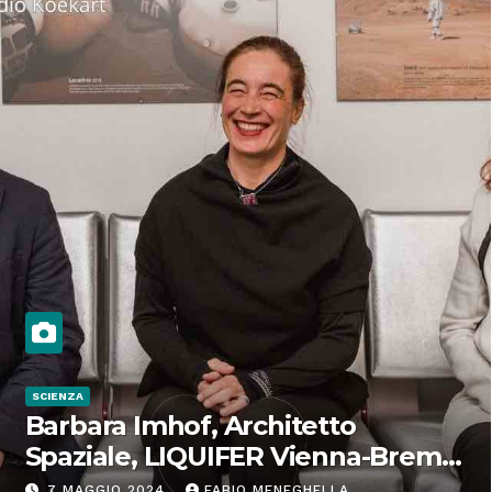
SCIENZA
Barbara Imhof, Architetto
Spaziale, LIQUIFER Vienna-Brema:
“Progettiamo habitat per lo
7 MAGGIO 2024
FABIO MENEGHELLA