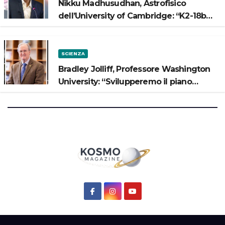
Nikku Madhusudhan, Astrofisico
dell’University of Cambridge: “K2-18b
potrebbe avere un oceano”
SCIENZA
Bradley Jolliff, Professore Washington
University: “Svilupperemo il piano
scientifico di Artemis 3”