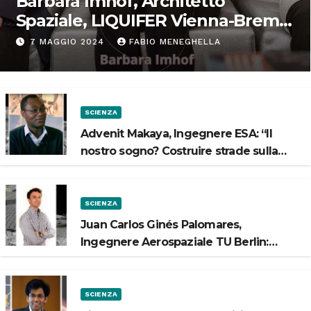
Barbara Imhof, Architetto
Spaziale, LIQUIFER Vienna-Brema:
“Progettiamo habitat per lo
7 MAGGIO 2024
FABIO MENEGHELLA
Spazio”
SCIENZA
Advenit Makaya, Ingegnere ESA: “Il
nostro sogno? Costruire strade sulla
Luna”
SCIENZA
Juan Carlos Ginés Palomares,
Ingegnere Aerospaziale TU Berlin:
“Vogliamo costruire strade sulla Luna”
SCIENZA