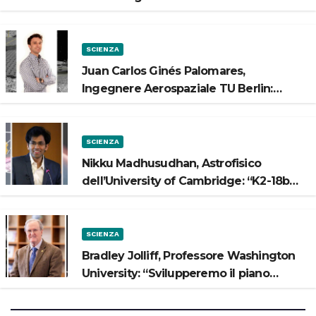
Luna”
SCIENZA
Juan Carlos Ginés Palomares,
Ingegnere Aerospaziale TU Berlin:
“Vogliamo costruire strade sulla Luna”
SCIENZA
Nikku Madhusudhan, Astrofisico
dell’University of Cambridge: “K2-18b
potrebbe avere un oceano”
SCIENZA
Bradley Jolliff, Professore Washington
University: “Svilupperemo il piano
scientifico di Artemis 3”