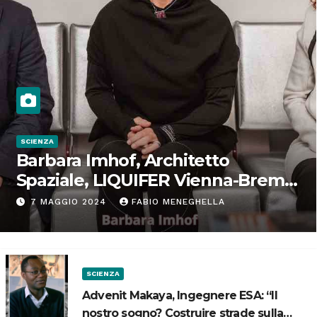
SCIENZA
Barbara Imhof, Architetto
Spaziale, LIQUIFER Vienna-Brema:
“Progettiamo habitat per lo
7 MAGGIO 2024
FABIO MENEGHELLA
Spazio”
SCIENZA
Advenit Makaya, Ingegnere ESA: “Il
nostro sogno? Costruire strade sulla