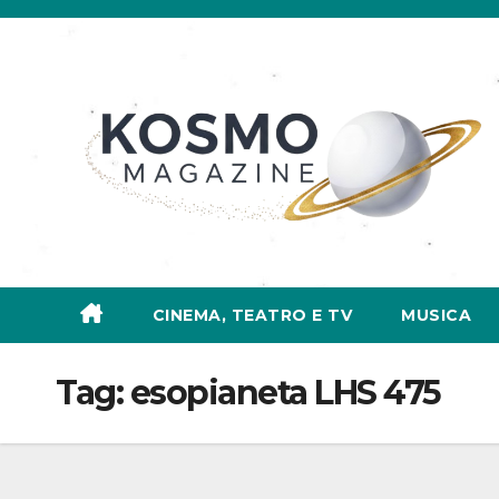
Salta
al
contenuto
CINEMA, TEATRO E TV
MUSICA
Tag:
esopianeta LHS 475