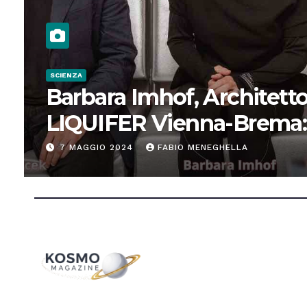
SCIENZA
Barbara Imhof, Architetto
LIQUIFER Vienna-Brema:
“Progettiamo habitat per
7 MAGGIO 2024
FABIO MENEGHELLA