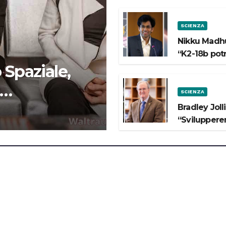
SCIENZA
Nikku Madhu
“K2-18b pot
 Spaziale,
SCIENZA
 lo Spazio”
Bradley Joll
“Svilupperem