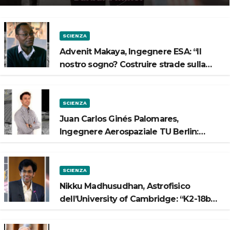
SCIENZA
Advenit Makaya, Ingegnere ESA: “Il
nostro sogno? Costruire strade sulla
Luna”
SCIENZA
Juan Carlos Ginés Palomares,
Ingegnere Aerospaziale TU Berlin:
“Vogliamo costruire strade sulla Luna”
SCIENZA
Nikku Madhusudhan, Astrofisico
dell’University of Cambridge: “K2-18b
potrebbe avere un oceano”