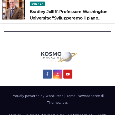
SCIENZA
Bradley Jolliff, Professore Washington
University: “Svilupperemo il piano
scientifico di Artemis 3”
Proudly powered by WordPress
|
Tema: Newspaperex di
Themeansar
.