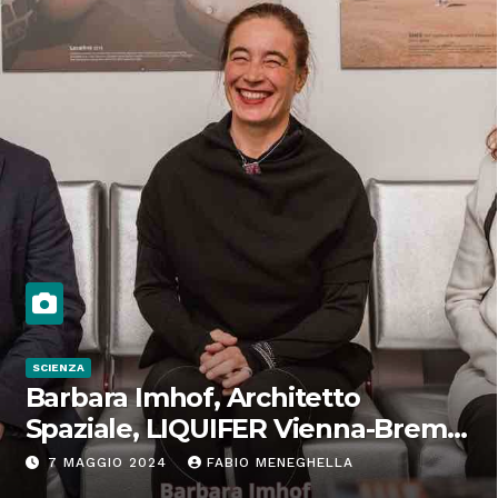
SCIENZA
Barbara Imhof, Architetto
Spaziale, LIQUIFER Vienna-Brema:
“Progettiamo habitat per lo
7 MAGGIO 2024
FABIO MENEGHELLA
Spazio”