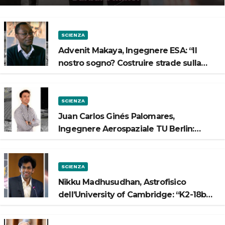
SCIENZA
Advenit Makaya, Ingegnere ESA: “Il
nostro sogno? Costruire strade sulla
Luna”
SCIENZA
Juan Carlos Ginés Palomares,
Ingegnere Aerospaziale TU Berlin:
“Vogliamo costruire strade sulla Luna”
SCIENZA
Nikku Madhusudhan, Astrofisico
dell’University of Cambridge: “K2-18b
potrebbe avere un oceano”