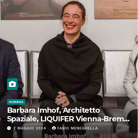
SCIENZA
Barbara Imhof, Architetto
Spaziale, LIQUIFER Vienna-Brema:
“Progettiamo habitat per lo
7 MAGGIO 2024
FABIO MENEGHELLA
Spazio”