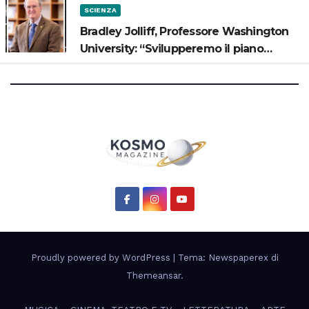
SCIENZA
Bradley Jolliff, Professore Washington
University: “Svilupperemo il piano
scientifico di Artemis 3”
Proudly powered by WordPress
|
Tema: Newspaperex di
Themeansar
.