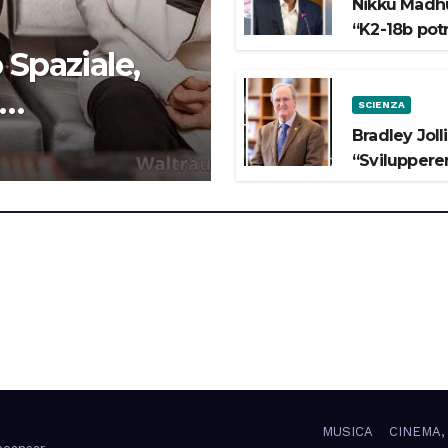
Nikku Madhu
“K2-18b pot
 Spaziale,
SCIENZA
 lo Spazio”
Bradley Joll
“Svilupperem
MUSICA
CINEMA,