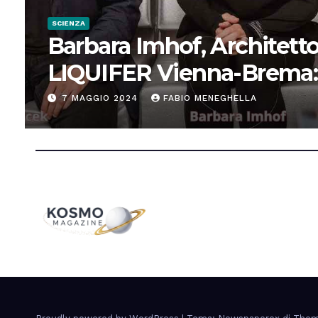
SCIENZA
Barbara Imhof, Architetto
LIQUIFER Vienna-Brema:
“Progettiamo habitat per
7 MAGGIO 2024
FABIO MENEGHELLA