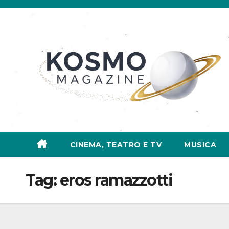
Salta
al
contenuto
CINEMA, TEATRO E TV
MUSICA
Tag:
eros ramazzotti