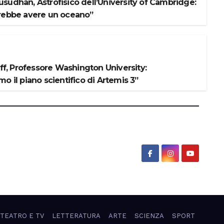
sudhan, Astrofisico dell’University of Cambridge:
rebbe avere un oceano”
iff, Professore Washington University:
o il piano scientifico di Artemis 3”
 TEATRO E TV
LETTERATURA
ARTE
SCIENZA
SPORT