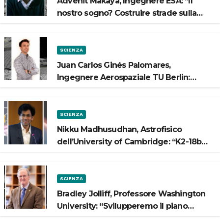
Advenit Makaya, Ingegnere ESA: “Il
nostro sogno? Costruire strade sulla
Luna”
SCIENZA
Juan Carlos Ginés Palomares,
Ingegnere Aerospaziale TU Berlin:
“Vogliamo costruire strade sulla Luna”
SCIENZA
Nikku Madhusudhan, Astrofisico
dell’University of Cambridge: “K2-18b
potrebbe avere un oceano”
SCIENZA
Bradley Jolliff, Professore Washington
University: “Svilupperemo il piano
scientifico di Artemis 3”