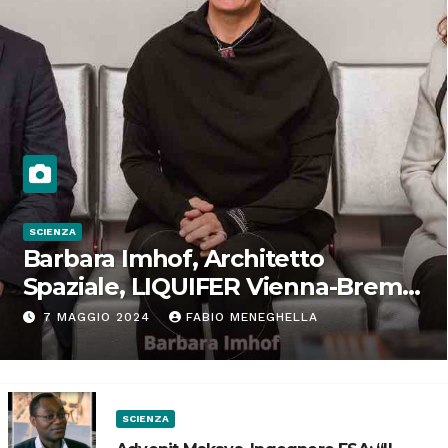
SCIENZA
Barbara Imhof, Architetto
Spaziale, LIQUIFER Vienna-Brema:
“Progettiamo habitat per lo
7 MAGGIO 2024
FABIO MENEGHELLA
Spazio”
SCIENZA