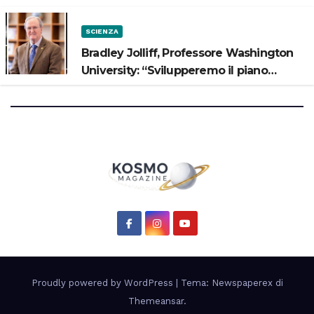
SCIENZA
Bradley Jolliff, Professore Washington
University: “Svilupperemo il piano
scientifico di Artemis 3”
Proudly powered by WordPress
|
Tema: Newspaperex di
Themeansar
.