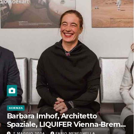
SCIENZA
Barbara Imhof, Architetto
Spaziale, LIQUIFER Vienna-Brema:
“Progettiamo habitat per lo
7 MAGGIO 2024
FABIO MENEGHELLA