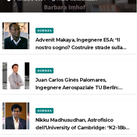
Spazio”
SCIENZA
Advenit Makaya, Ingegnere ESA: “Il
nostro sogno? Costruire strade sulla
Luna”
SCIENZA
Juan Carlos Ginés Palomares,
Ingegnere Aerospaziale TU Berlin:
“Vogliamo costruire strade sulla Luna”
SCIENZA
Nikku Madhusudhan, Astrofisico
dell’University of Cambridge: “K2-18b
potrebbe avere un oceano”