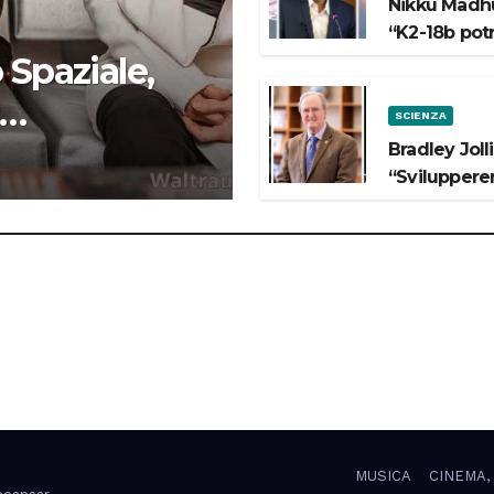
Nikku Madhu
“K2-18b pot
 Spaziale,
SCIENZA
 lo Spazio”
Bradley Joll
“Svilupperem
MUSICA
CINEMA,