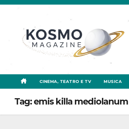
Salta
al
contenuto
CINEMA, TEATRO E TV
MUSICA
Tag:
emis killa mediolanum