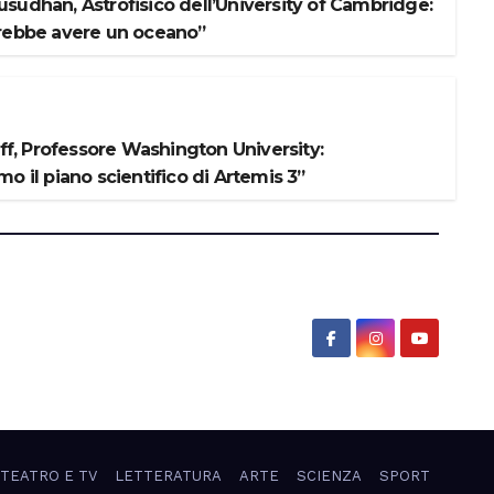
sudhan, Astrofisico dell’University of Cambridge:
rebbe avere un oceano”
iff, Professore Washington University:
o il piano scientifico di Artemis 3”
 TEATRO E TV
LETTERATURA
ARTE
SCIENZA
SPORT