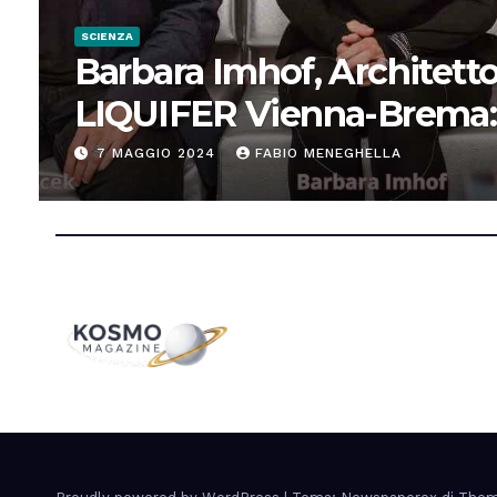
SCIENZA
Barbara Imhof, Architetto
LIQUIFER Vienna-Brema:
“Progettiamo habitat per
7 MAGGIO 2024
FABIO MENEGHELLA