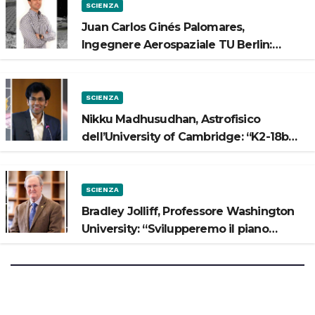
SCIENZA
Juan Carlos Ginés Palomares,
Ingegnere Aerospaziale TU Berlin:
“Vogliamo costruire strade sulla Luna”
SCIENZA
Nikku Madhusudhan, Astrofisico
dell’University of Cambridge: “K2-18b
potrebbe avere un oceano”
SCIENZA
Bradley Jolliff, Professore Washington
University: “Svilupperemo il piano
scientifico di Artemis 3”