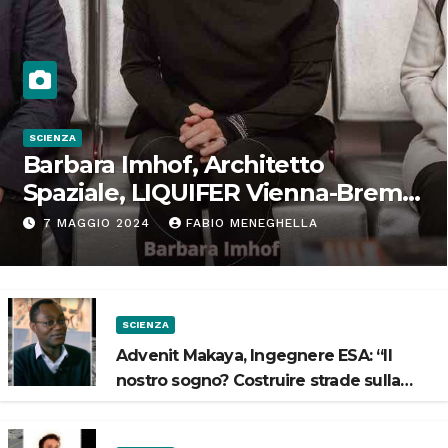
SCIENZA
Barbara Imhof, Architetto
Spaziale, LIQUIFER Vienna-Brema:
“Progettiamo habitat per lo
7 MAGGIO 2024
FABIO MENEGHELLA
Spazio”
SCIENZA
Advenit Makaya, Ingegnere ESA: “Il
nostro sogno? Costruire strade sulla
Luna”