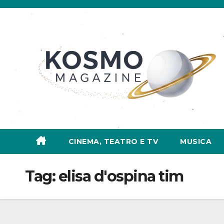
Salta
al
contenuto
CINEMA, TEATRO E TV
MUSICA
Tag:
elisa d'ospina tim