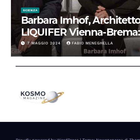
SCIENZA
Barbara Imhof, Architetto
LIQUIFER Vienna-Brema:
“Progettiamo habitat per
7 MAGGIO 2024
FABIO MENEGHELLA