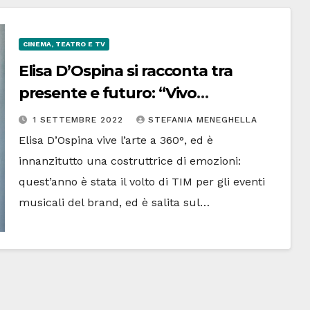
CINEMA, TEATRO E TV
Elisa D’Ospina si racconta tra
presente e futuro: “Vivo
esperienze che mi sono cucite
1 SETTEMBRE 2022
STEFANIA MENEGHELLA
addosso”
Elisa D’Ospina vive l’arte a 360°, ed è
innanzitutto una costruttrice di emozioni:
quest’anno è stata il volto di TIM per gli eventi
musicali del brand, ed è salita sul…