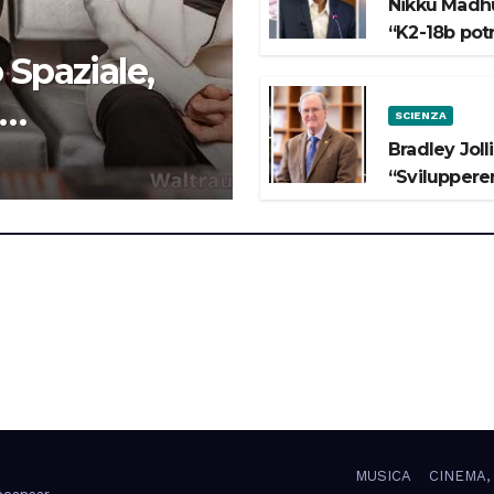
Nikku Madhu
“K2-18b pot
 Spaziale,
SCIENZA
 lo Spazio”
Bradley Joll
“Svilupperem
MUSICA
CINEMA,