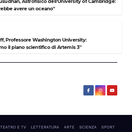
sudhan, Astrofisico dell’University of Cambridge:
rebbe avere un oceano”
iff, Professore Washington University:
o il piano scientifico di Artemis 3”
 TEATRO E TV
LETTERATURA
ARTE
SCIENZA
SPORT