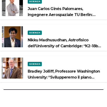
SCIENZA
Juan Carlos Ginés Palomares,
Ingegnere Aerospaziale TU Berlin:
“Vogliamo costruire strade sulla Luna”
SCIENZA
Nikku Madhusudhan, Astrofisico
dell’University of Cambridge: “K2-18b
potrebbe avere un oceano”
SCIENZA
Bradley Jolliff, Professore Washington
University: “Svilupperemo il piano
scientifico di Artemis 3”