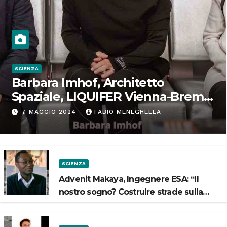
SCIENZA
Barbara Imhof, Architetto
Spaziale, LIQUIFER Vienna-Brema:
“Progettiamo habitat per lo
7 MAGGIO 2024
FABIO MENEGHELLA
Spazio”
SCIENZA
Advenit Makaya, Ingegnere ESA: “Il
nostro sogno? Costruire strade sulla
Luna”