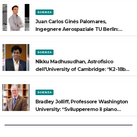
SCIENZA
Juan Carlos Ginés Palomares,
Ingegnere Aerospaziale TU Berlin:
“Vogliamo costruire strade sulla Luna”
SCIENZA
Nikku Madhusudhan, Astrofisico
dell’University of Cambridge: “K2-18b
potrebbe avere un oceano”
SCIENZA
Bradley Jolliff, Professore Washington
University: “Svilupperemo il piano
scientifico di Artemis 3”