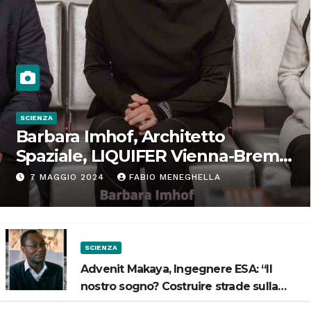
SCIENZA
Barbara Imhof, Architetto
Spaziale, LIQUIFER Vienna-Brema:
“Progettiamo habitat per lo
7 MAGGIO 2024
FABIO MENEGHELLA
Spazio”
SCIENZA
Advenit Makaya, Ingegnere ESA: “Il
nostro sogno? Costruire strade sulla
Luna”