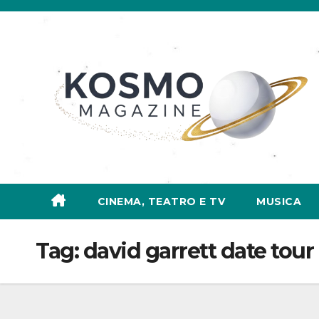
Salta
al
contenuto
CINEMA, TEATRO E TV
MUSICA
Tag:
david garrett date tour