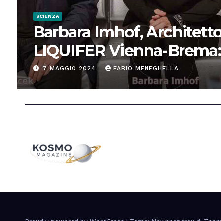
SCIENZA
Barbara Imhof, Architetto
LIQUIFER Vienna-Brema:
“Progettiamo habitat per
7 MAGGIO 2024
FABIO MENEGHELLA