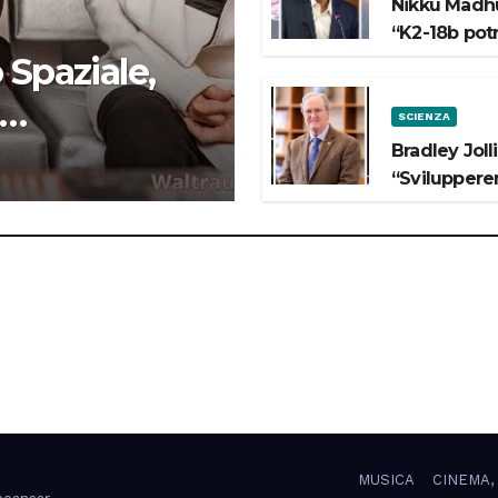
Nikku Madhu
“K2-18b pot
 Spaziale,
SCIENZA
 lo Spazio”
Bradley Joll
“Svilupperem
MUSICA
CINEMA,