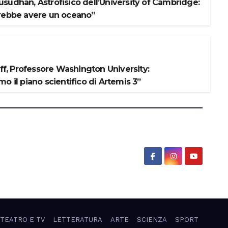
sudhan, Astrofisico dell’University of Cambridge:
rebbe avere un oceano”
iff, Professore Washington University:
o il piano scientifico di Artemis 3”
 TEATRO E TV
LETTERATURA
ARTE
SCIENZA
SPORT