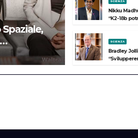
SCIENZA
Nikku Madhu
“K2-18b pot
 Spaziale,
SCIENZA
 lo Spazio”
Bradley Joll
“Svilupperem