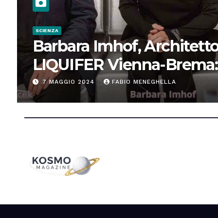
SCIENZA
Barbara Imhof, Architetto
LIQUIFER Vienna-Brema:
“Progettiamo habitat per
7 MAGGIO 2024
FABIO MENEGHELLA