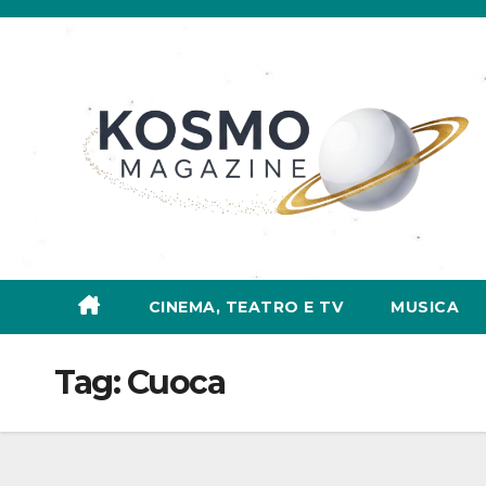
Salta
al
contenuto
CINEMA, TEATRO E TV
MUSICA
Tag:
Cuoca