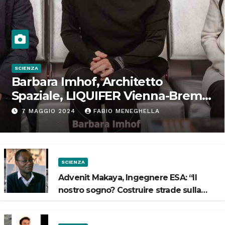
SCIENZA
Barbara Imhof, Architetto
Spaziale, LIQUIFER Vienna-Brema:
“Progettiamo habitat per lo
7 MAGGIO 2024
FABIO MENEGHELLA
Spazio”
SCIENZA
Advenit Makaya, Ingegnere ESA: “Il
nostro sogno? Costruire strade sulla
Luna”