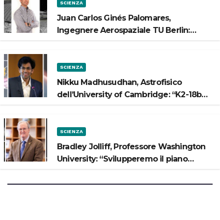
SCIENZA
Juan Carlos Ginés Palomares,
Ingegnere Aerospaziale TU Berlin:
“Vogliamo costruire strade sulla Luna”
SCIENZA
Nikku Madhusudhan, Astrofisico
dell’University of Cambridge: “K2-18b
potrebbe avere un oceano”
SCIENZA
Bradley Jolliff, Professore Washington
University: “Svilupperemo il piano
scientifico di Artemis 3”