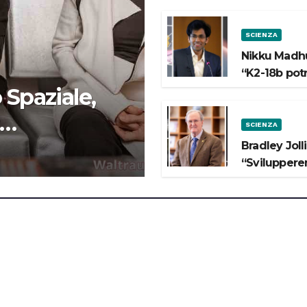
SCIENZA
Nikku Madhu
“K2-18b pot
 Spaziale,
SCIENZA
 lo Spazio”
Bradley Joll
“Svilupperem