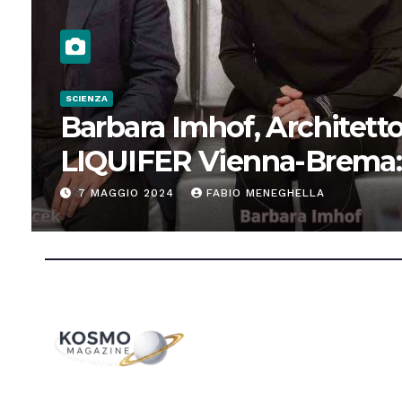
SCIENZA
Barbara Imhof, Architetto
LIQUIFER Vienna-Brema:
“Progettiamo habitat per
7 MAGGIO 2024
FABIO MENEGHELLA