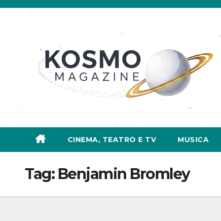
Salta
al
contenuto
CINEMA, TEATRO E TV
MUSICA
Tag:
Benjamin Bromley