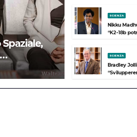
SCIENZA
Nikku Madhu
“K2-18b pot
 Spaziale,
SCIENZA
 lo Spazio”
Bradley Joll
“Svilupperem