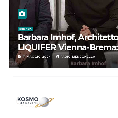
SCIENZA
Barbara Imhof, Architetto
LIQUIFER Vienna-Brema:
“Progettiamo habitat per
7 MAGGIO 2024
FABIO MENEGHELLA