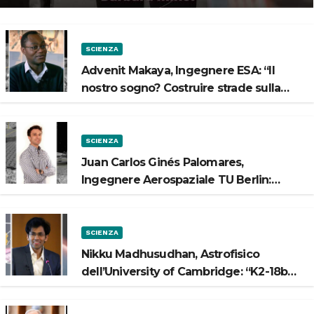
SCIENZA
Advenit Makaya, Ingegnere ESA: “Il
nostro sogno? Costruire strade sulla
Luna”
SCIENZA
Juan Carlos Ginés Palomares,
Ingegnere Aerospaziale TU Berlin:
“Vogliamo costruire strade sulla Luna”
SCIENZA
Nikku Madhusudhan, Astrofisico
dell’University of Cambridge: “K2-18b
potrebbe avere un oceano”