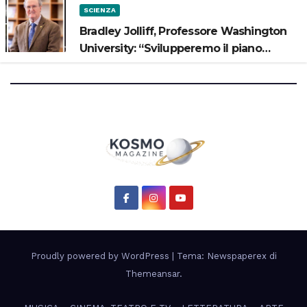
SCIENZA
Bradley Jolliff, Professore Washington
University: “Svilupperemo il piano
scientifico di Artemis 3”
Proudly powered by WordPress
|
Tema: Newspaperex di
Themeansar
.