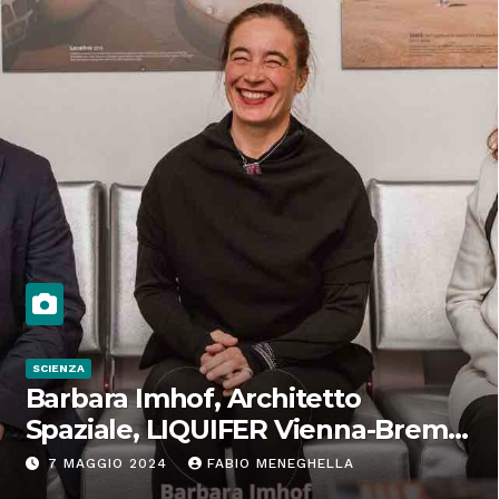
SCIENZA
Barbara Imhof, Architetto
Spaziale, LIQUIFER Vienna-Brema:
“Progettiamo habitat per lo
7 MAGGIO 2024
FABIO MENEGHELLA
Spazio”