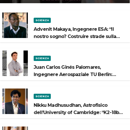
SCIENZA
Advenit Makaya, Ingegnere ESA: “Il
nostro sogno? Costruire strade sulla
Luna”
SCIENZA
Juan Carlos Ginés Palomares,
Ingegnere Aerospaziale TU Berlin:
“Vogliamo costruire strade sulla Luna”
SCIENZA
Nikku Madhusudhan, Astrofisico
dell’University of Cambridge: “K2-18b
potrebbe avere un oceano”