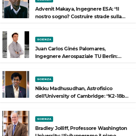
Advenit Makaya, Ingegnere ESA: “Il
nostro sogno? Costruire strade sulla
Luna”
SCIENZA
Juan Carlos Ginés Palomares,
Ingegnere Aerospaziale TU Berlin:
“Vogliamo costruire strade sulla Luna”
SCIENZA
Nikku Madhusudhan, Astrofisico
dell’University of Cambridge: “K2-18b
potrebbe avere un oceano”
SCIENZA
Bradley Jolliff, Professore Washington
University: “Svilupperemo il piano