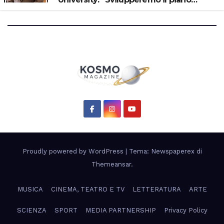
scientifico di Artemis 3”
Proudly powered by WordPress
|
Tema: Newspaperex di
Themeansar
.
MUSICA
CINEMA, TEATRO E TV
LETTERATURA
ARTE
SCIENZA
SPORT
MEDIA PARTNERSHIP
Privacy Policy