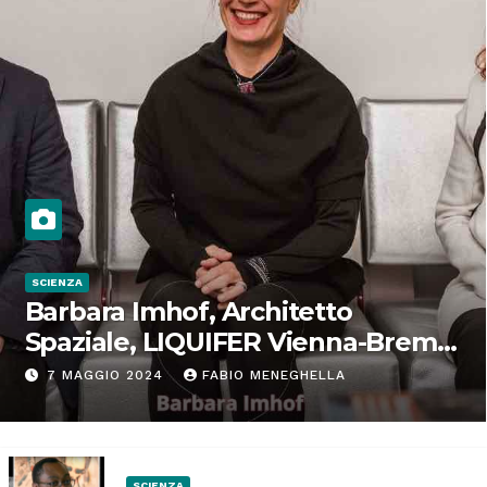
SCIENZA
Barbara Imhof, Architetto
Spaziale, LIQUIFER Vienna-Brema:
“Progettiamo habitat per lo
7 MAGGIO 2024
FABIO MENEGHELLA
Spazio”
SCIENZA