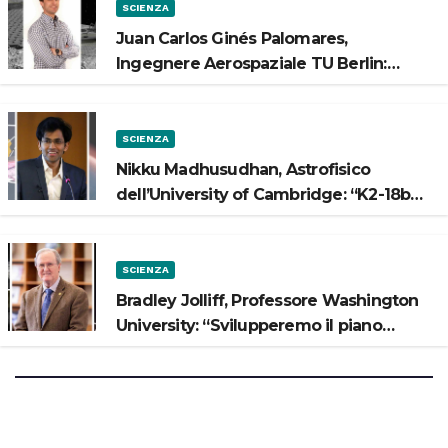
SCIENZA
Juan Carlos Ginés Palomares,
Ingegnere Aerospaziale TU Berlin:
“Vogliamo costruire strade sulla Luna”
SCIENZA
Nikku Madhusudhan, Astrofisico
dell’University of Cambridge: “K2-18b
potrebbe avere un oceano”
SCIENZA
Bradley Jolliff, Professore Washington
University: “Svilupperemo il piano
scientifico di Artemis 3”