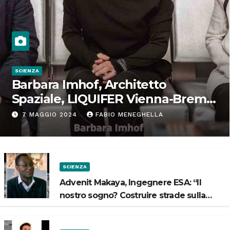
SCIENZA
Barbara Imhof, Architetto
Spaziale, LIQUIFER Vienna-Brema:
“Progettiamo habitat per lo
7 MAGGIO 2024
FABIO MENEGHELLA
Spazio”
SCIENZA
Advenit Makaya, Ingegnere ESA: “Il
nostro sogno? Costruire strade sulla
Luna”