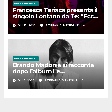
UNCATEGORIZED
Francesca Teriaca presenta il
singolo Lontano da Te: “Ecco
dove nasce l’idea”
GIU 15, 2023
STEFANIA MENEGHELLA
UNCATEGORIZED
Brando Madonia si racconta
dopo l’album Le
conseguenze della notte:
GIU 5, 2023
STEFANIA MENEGHELLA
“Vorrei arrivare in modo
sincero e naturale”