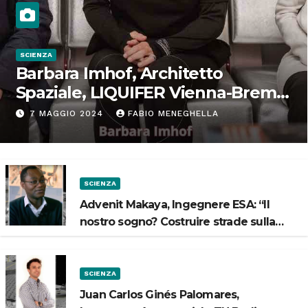
SCIENZA
Barbara Imhof, Architetto
Spaziale, LIQUIFER Vienna-Brema:
“Progettiamo habitat per lo
7 MAGGIO 2024
FABIO MENEGHELLA
Spazio”
SCIENZA
Advenit Makaya, Ingegnere ESA: “Il
nostro sogno? Costruire strade sulla
Luna”
SCIENZA
Juan Carlos Ginés Palomares,