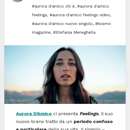
,
#aurora d'amico chi è
#aurora d'amico
,
,
feelings
#aurora d'amico feelings video
,
#aurora d'amico nuovo singolo
#kosmo
,
magazine
#Stefania Meneghella
Aurora D’Amico
ci presenta
Feelings
, il suo
nuovo brano tratto da un
periodo confuso
e particolare
della sua vita. Il singolo –