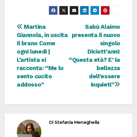
Navigazione
Martina
Sabù Alaimo
Giannola, in uscita
presenta il nuovo
articoli
il brano Come
singolo
ogni lunedì |
Diciott’anni:
L’artista si
“Questa età? E’ la
racconta: “Me lo
bellezza
sento cucito
dell’essere
addosso”
inquieti”
Di
Stefania Meneghella