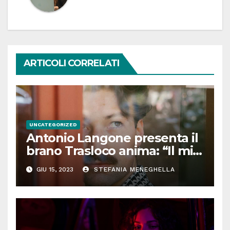
ARTICOLI CORRELATI
UNCATEGORIZED
Antonio Langone presenta il
brano Trasloco anima: “Il mio
bisogno di evadere, ecco da
GIU 15, 2023
STEFANIA MENEGHELLA
dove nasce il singolo”