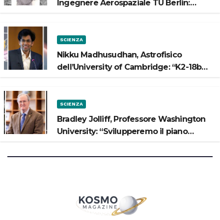
Ingegnere Aerospaziale TU Berlin:
“Vogliamo costruire strade sulla Luna”
SCIENZA
Nikku Madhusudhan, Astrofisico
dell’University of Cambridge: “K2-18b
potrebbe avere un oceano”
SCIENZA
Bradley Jolliff, Professore Washington
University: “Svilupperemo il piano
scientifico di Artemis 3”