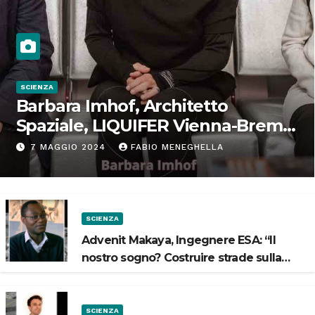
SCIENZA
Barbara Imhof, Architetto
Spaziale, LIQUIFER Vienna-Brema:
“Progettiamo habitat per lo
7 MAGGIO 2024
FABIO MENEGHELLA
Spazio”
SCIENZA
Advenit Makaya, Ingegnere ESA: “Il
nostro sogno? Costruire strade sulla
Luna”
SCIENZA