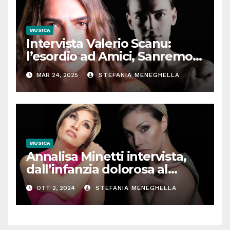
MUSICA
Intervista Valerio Scanu:
l’esordio ad Amici, Sanremo,
l’incontro con Maria De
MAR 24, 2025
STEFANIA MENEGHELLA
Filippi, Ora o mai più. Il
cantante senza filtri
MUSICA
Annalisa Minetti intervista,
dall’infanzia dolorosa al
successo: “Così la musica e lo
OTT 2, 2024
STEFANIA MENEGHELLA
sport mi hanno salvata”